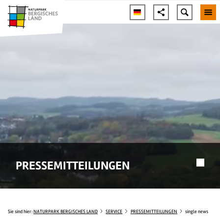
PRESSEMITTEILUNGEN
Sie sind hier:
NATURPARK BERGISCHES LAND
SERVICE
PRESSEMITTEILUNGEN
single news
© airpicture24