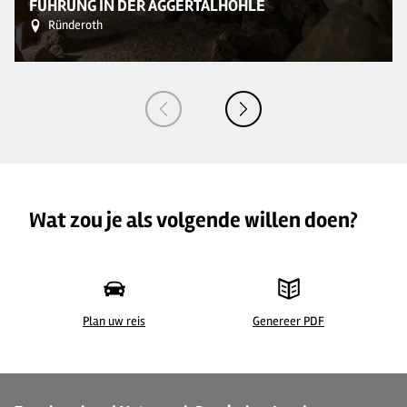
FÜHRUNG IN DER AGGERTALHÖHLE
Ründeroth
Wat zou je als volgende willen doen?
Plan uw reis
Genereer PDF
©
| Holger Hage für "Das Bergische"