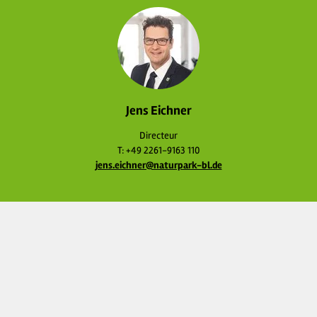
Jens Eichner
Directeur
T: +49 2261-9163 110
jens.eichner@naturpark-bl.de