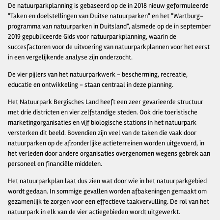
De natuurparkplanning is gebaseerd op de in 2018 nieuw geformuleerde
"Taken en doelstellingen van Duitse natuurparken" en het "Wartburg-
programma van natuurparken in Duitsland", alsmede op de in september
2019 gepubliceerde Gids voor natuurparkplanning, waarin de
succesfactoren voor de uitvoering van natuurparkplannen voor het eerst
in een vergelijkende analyse zijn onderzocht.
De vier pijlers van het natuurparkwerk - bescherming, recreatie,
educatie en ontwikkeling - staan centraal in deze planning.
Het Natuurpark Bergisches Land heeft een zeer gevarieerde structuur
met drie districten en vier zelfstandige steden. Ook drie toeristische
marketingorganisaties en vijf biologische stations in het natuurpark
versterken dit beeld. Bovendien zijn veel van de taken die vaak door
natuurparken op de afzonderlijke actieterreinen worden uitgevoerd, in
het verleden door andere organisaties overgenomen wegens gebrek aan
personeel en financiële middelen.
Het natuurparkplan laat dus zien wat door wie in het natuurparkgebied
wordt gedaan. In sommige gevallen worden afbakeningen gemaakt om
gezamenlijk te zorgen voor een effectieve taakvervulling. De rol van het
natuurpark in elk van de vier actiegebieden wordt uitgewerkt.