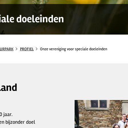
iale doeleinden
UURPARK
PROFIEL
Onze vereniging voor speciale doeleinden
Land
 jaar.
en bijzonder doel