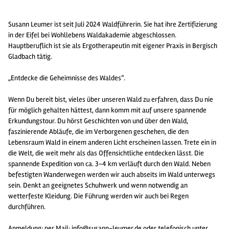
Susann Leumer ist seit Juli 2024 Waldführerin. Sie hat ihre Zertifizierung
in der Eifel bei Wohllebens Waldakademie abgeschlossen.
Hauptberuflich ist sie als Ergotherapeutin mit eigener Praxis in Bergisch
Gladbach tätig.
„Entdecke die Geheimnisse des Waldes“.
Wenn Du bereit bist, vieles über unseren Wald zu erfahren, dass Du nie
für möglich gehalten hättest, dann komm mit auf unsere spannende
Erkundungstour. Du hörst Geschichten von und über den Wald,
faszinierende Abläufe, die im Verborgenen geschehen, die den
Lebensraum Wald in einem anderen Licht erscheinen lassen. Trete ein in
die Welt, die weit mehr als das Offensichtliche entdecken lässt. Die
spannende Expedition von ca. 3-4 km verläuft durch den Wald. Neben
befestigten Wanderwegen werden wir auch abseits im Wald unterwegs
sein. Denkt an geeignetes Schuhwerk und wenn notwendig an
wetterfeste Kleidung. Die Führung werden wir auch bei Regen
durchführen.
Anmeldung: per Mail:
info@susann-leumer.de
oder telefonisch unter