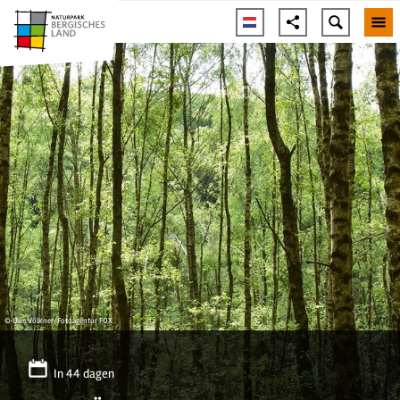
© Uwe Völkner/Fotoagentur FOX
In 44 dagen