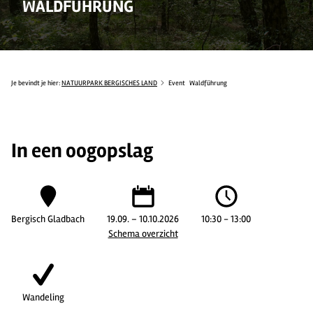
WALDFÜHRUNG
Je bevindt je hier:
NATUURPARK BERGISCHES LAND
Event
Waldführung
In een oogopslag
Bergisch Gladbach
19.09. – 10.10.2026
10:30 - 13:00
Schema overzicht
Wandeling