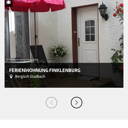
© Ferienwohnung Finklenburg
© 
FERIENWOHNUNG FINKLENBURG
Bergisch Gladbach