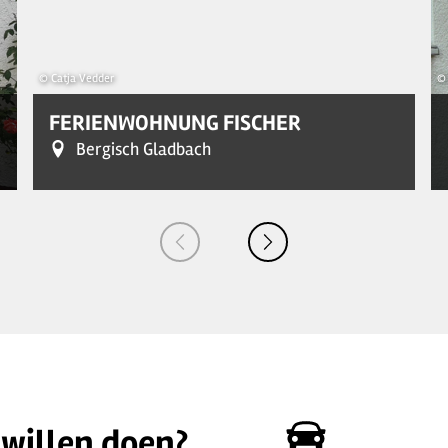
© Catja Vedder
© 
FERIENWOHNUNG FISCHER
Bergisch Gladbach
 willen doen?