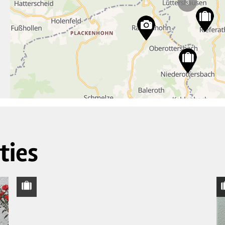
3
ties