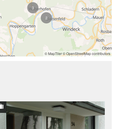
3
2
© MapTiler
© OpenStreetMap contributors