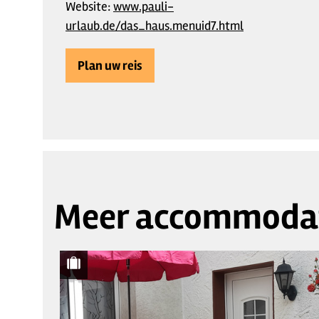
Website:
www.pauli-
urlaub.de/das_haus.menuid7.html
Plan uw reis
Meer accommoda