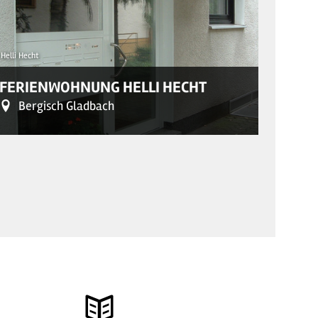
Helli Hecht
© Ferienwo
FERIENWOHNUNG HELLI HECHT
FERI
Bergisch Gladbach
Ber