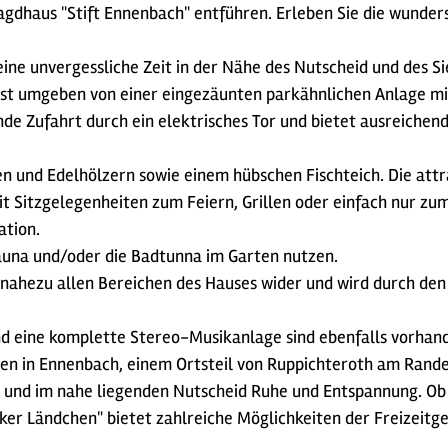
le Jagdhaus "Stift Ennenbach" entführen. Erleben Sie die wun
ine unvergessliche Zeit in der Nähe des Nutscheid und des Si
ist umgeben von einer eingezäunten parkähnlichen Anlage mi
de Zufahrt durch ein elektrisches Tor und bietet ausreichen
 und Edelhölzern sowie einem hübschen Fischteich. Die attra
 Sitzgelegenheiten zum Feiern, Grillen oder einfach nur zum
ation.
auna und/oder die Badtunna im Garten nutzen.
 nahezu allen Bereichen des Hauses wider und wird durch den 
nd eine komplette Stereo-Musikanlage sind ebenfalls vorhan
legen in Ennenbach, einem Ortsteil von Ruppichteroth am Ran
n und im nahe liegenden Nutscheid Ruhe und Entspannung. O
er Ländchen" bietet zahlreiche Möglichkeiten der Freizeitge