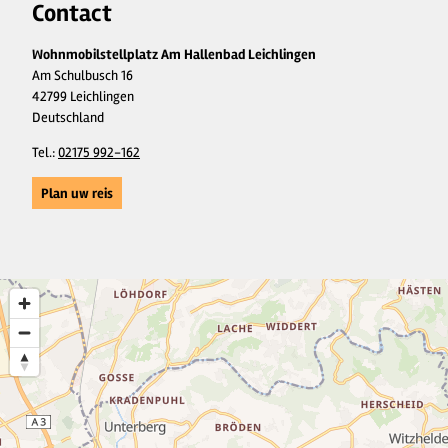
Contact
Wohnmobilstellplatz Am Hallenbad Leichlingen
Am Schulbusch 16
42799 Leichlingen
Deutschland
Tel.:
02175 992-162
Plan uw reis
2
4
2
2
2