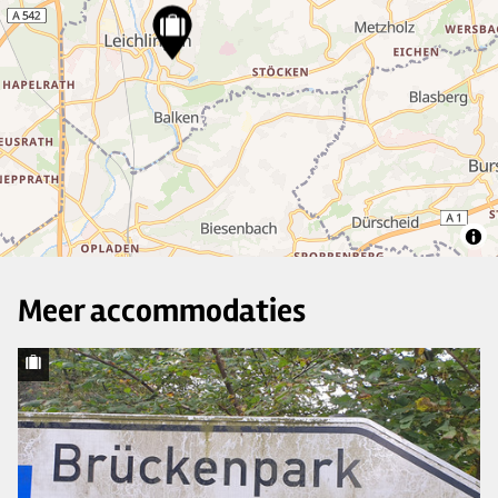
11
2
2
2
Meer accommodaties