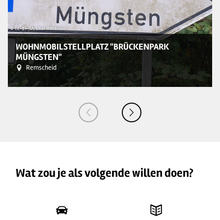
© CC-BY-SA, Lilian Möntmann
© 
WOHNMOBILSTELLPLATZ "BRÜCKENPARK
MÜNGSTEN"
Remscheid
Wat zou je als volgende willen doen?