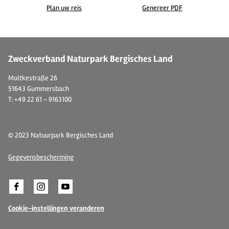
Plan uw reis
Genereer PDF
©
| CC-BY-SA, Lilian Möntmann
© 
Zweckverband Naturpark Bergisches Land
Moltkestraße 26
51643 Gummersbach
T: +49 22 61 - 9163100
© 2023 Natuurpark Bergisches Land
Gegevensbescherming
Cookie-instellingen veranderen