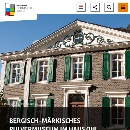
© Uwe Völkner / Fotoagentur FOX
BERGISCH-MÄRKISCHES
PULVERMUSEUM IM HAUS OHL