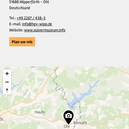
51688 Wipperfürth - Ohl
Deutschland
Tel.:
+49 2267 / 438-3
E-mail:
info@hgv-wipp.de
Website:
www.pulvermuseum.info
Plan uw reis
7
3