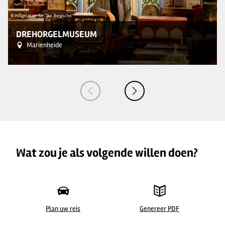
© Holger Hage für "Das Bergische"
© 
DREHORGELMUSEUM
Marienheide
Wat zou je als volgende willen doen?
Plan uw reis
Genereer PDF
©
| Holger Hage für "Das Bergische"
© 