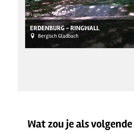
© S.Wißkirchen
ERDENBURG - RINGWALL
Bergisch Gladbach
Wat zou je als volgende
© S.Wißkirchen