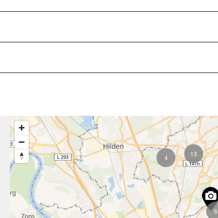
13
4
6