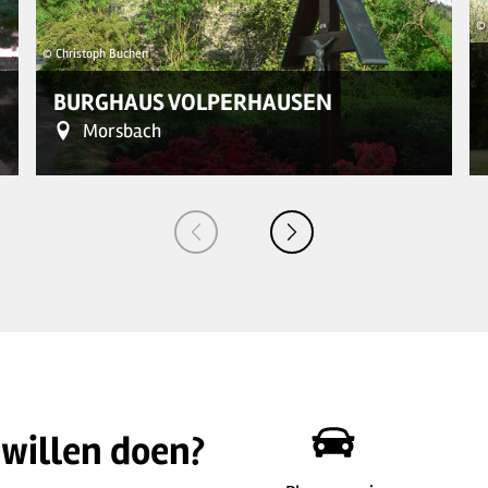
©
© Christoph Buchen
BURGHAUS VOLPERHAUSEN
Morsbach
 willen doen?
© Christoph Buchen
©