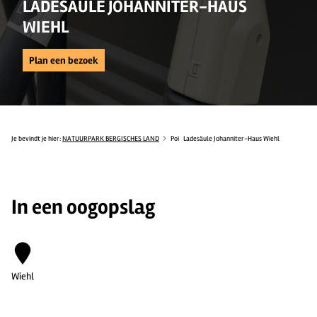
LADESÄULE JOHANNITER-HAUS
WIEHL
Plan een bezoek
Je bevindt je hier:
NATUURPARK BERGISCHES LAND
Poi
Ladesäule Johanniter-Haus Wiehl
In een oogopslag
Wiehl