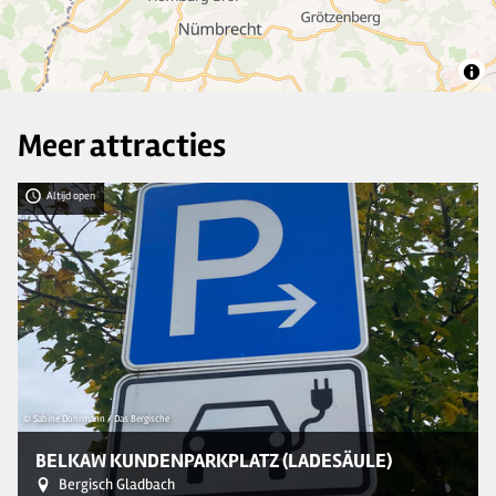
31
Meer attracties
Altijd open
© Sabine Dohrmann / Das Bergische
© 
BELKAW KUNDENPARKPLATZ (LADESÄULE)
Bergisch Gladbach