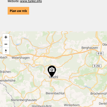
Website:
www.tanke.info
Plan uw reis
6
4
11
19
4