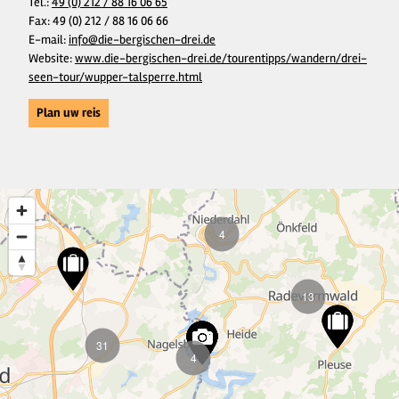
Tel.:
49 (0) 212 / 88 16 06 65
Fax:
49 (0) 212 / 88 16 06 66
E-mail:
info@die-bergischen-drei.de
Website:
www.die-bergischen-drei.de/tourentipps/wandern/drei-
seen-tour/wupper-talsperre.html
Plan uw reis
4
13
31
4