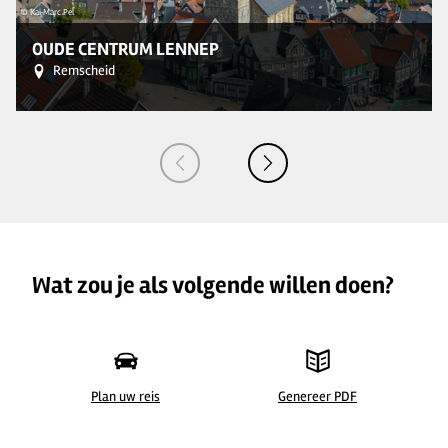
© Kai Marc Pel
© 
OUDE CENTRUM LENNEP
Remscheid
Wat zou je als volgende willen doen?
Plan uw reis
Genereer PDF
©
| Kai Marc Pel
©