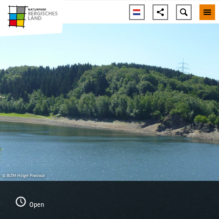
© BLTM Holger Piwowar
Open