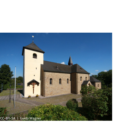
 CC-BY-SA | Guido Wagner
© CC-BY-SA
3