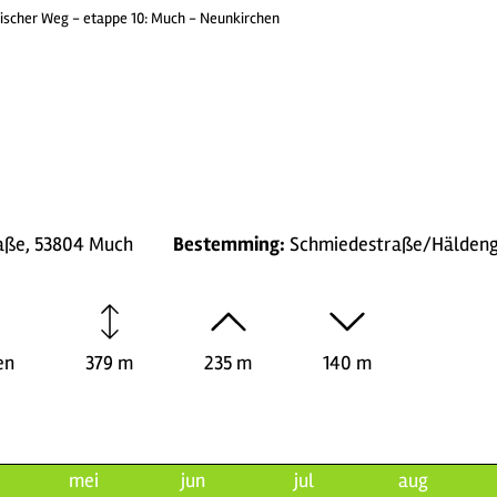
ischer Weg - etappe 10: Much - Neunkirchen
aße, 53804 Much
Bestemming:
Schmiedestraße/Häldenga
en
379 m
235 m
140 m
mei
jun
jul
aug