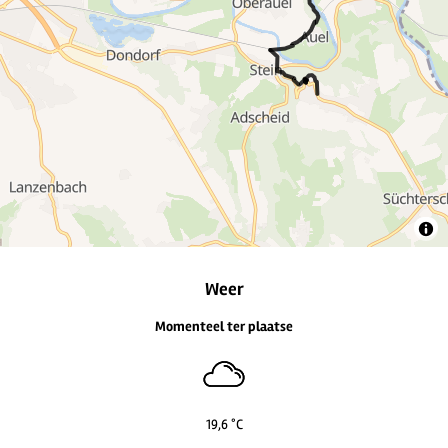
2
7
2
Weer
Momenteel ter plaatse
19,6 °C