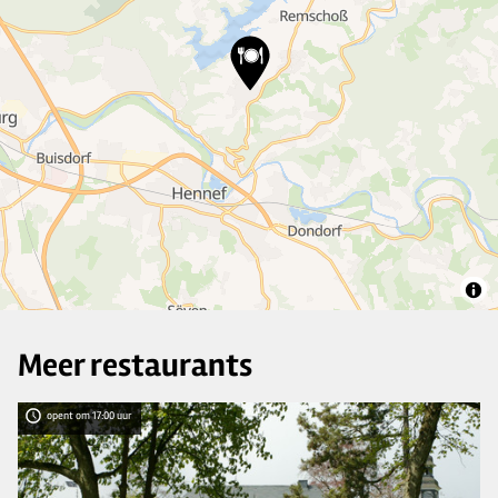
3
22
6
Meer restaurants
opent om 17:00 uur