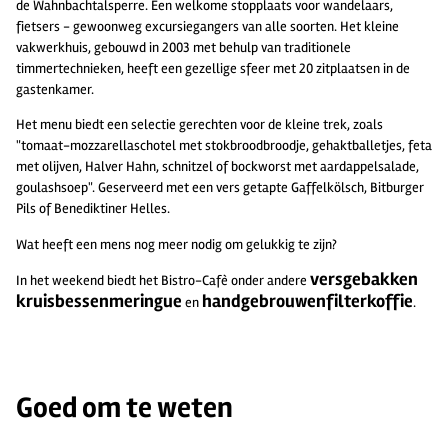
de Wahnbachtalsperre. Een welkome stopplaats voor wandelaars,
fietsers - gewoonweg excursiegangers van alle soorten. Het kleine
vakwerkhuis, gebouwd in 2003 met behulp van traditionele
timmertechnieken, heeft een gezellige sfeer met 20 zitplaatsen in de
gastenkamer.
Het menu biedt een selectie gerechten voor de kleine trek, zoals
"tomaat-mozzarellaschotel met stokbroodbroodje, gehaktballetjes, feta
met olijven, Halver Hahn, schnitzel of bockworst met aardappelsalade,
goulashsoep". Geserveerd met een vers getapte Gaffelkölsch, Bitburger
Pils of Benediktiner Helles.
Wat heeft een mens nog meer nodig om gelukkig te zijn?
vers
gebakken
In het weekend biedt het Bistro-Cafè onder andere
kruisbessenmeringue
handgebrouwen
filterkoffie
en
.
Goed om te weten