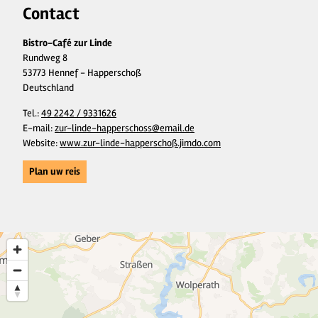
Contact
Bistro-Café zur Linde
Rundweg 8
53773 Hennef - Happerschoß
Deutschland
Tel.:
49 2242 / 9331626
E-mail:
zur-linde-happerschoss@email.de
Website:
www.zur-linde-happerschoß.jimdo.com
Plan uw reis
3