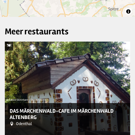
Meer restaurants
© Sabine Dohrmann / Das Bergische
© 
DAS MÄRCHENWALD-CAFE IM MÄRCHENWALD
ALTENBERG
Odenthal