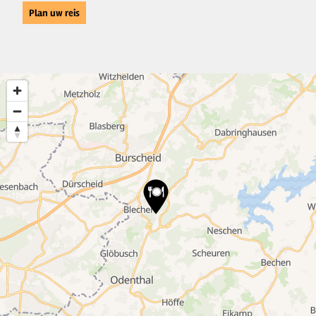
Plan uw reis
2
12
8
22
10