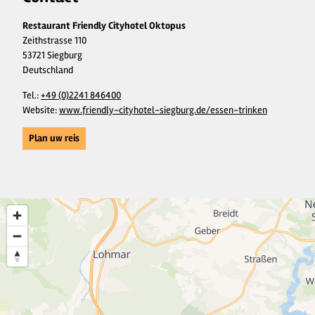
Restaurant Friendly Cityhotel Oktopus
Zeithstrasse 110
53721 Siegburg
Deutschland
Tel.:
+49 (0)2241 846400
Website:
www.friendly-cityhotel-siegburg.de/essen-trinken
Plan uw reis
3