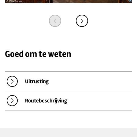
© Villa Paulus
© V
Goed om te weten
Uitrusting
Routebeschrijving