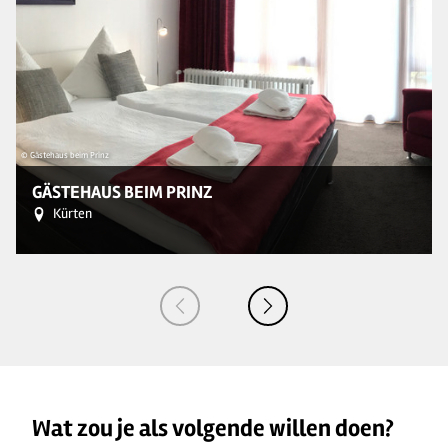
© Gästehaus beim Prinz
© V
GÄSTEHAUS BEIM PRINZ
Kürten
Wat zou je als volgende willen doen?