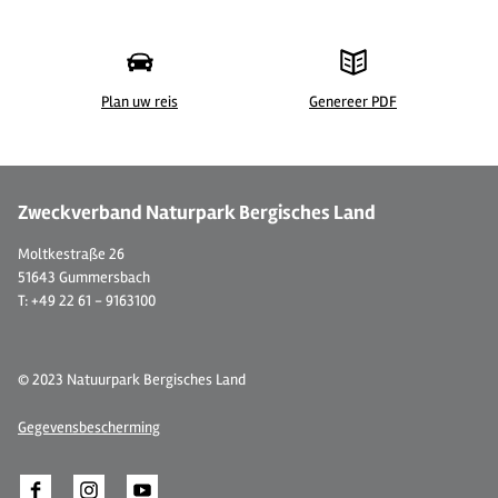
Plan uw reis
Genereer PDF
© Gästehaus beim Prinz
© V
Zweckverband Naturpark Bergisches Land
Moltkestraße 26
51643 Gummersbach
T: +49 22 61 - 9163100
© 2023 Natuurpark Bergisches Land
Gegevensbescherming