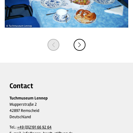
© Tuchmuseum Lennep
© 
Contact
Tuchmuseum Lennep
Wupperstraße 2
42897 Remscheid
Deutschland
Tel.:
+49 (0)2191 66 92 64