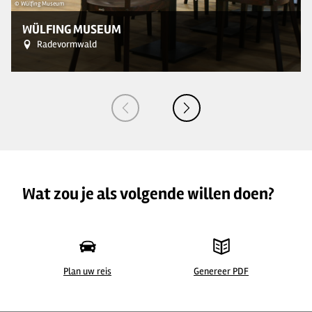
© Wülfing Museum
© 
WÜLFING MUSEUM
Radevormwald
Wat zou je als volgende willen doen?
Plan uw reis
Genereer PDF
© Wülfing Museum
© 