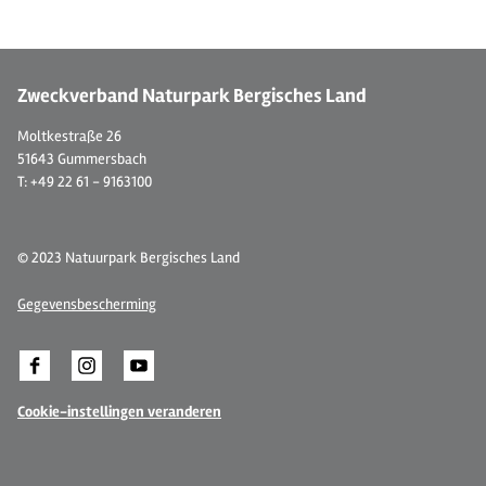
© Wülfing Museum
© 
Zweckverband Naturpark Bergisches Land
Moltkestraße 26
51643 Gummersbach
T: +49 22 61 - 9163100
© 2023 Natuurpark Bergisches Land
Gegevensbescherming
Cookie-instellingen veranderen