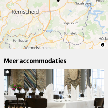
33
10
5
7
4
3
Meer accommodaties