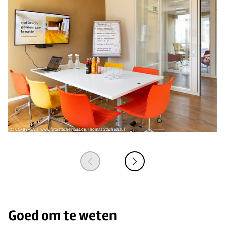
© CC-BY-SA | www.fotostachelhaus.de, Thomas Stachelhaus
© 
Goed om te weten