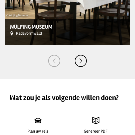
© Wülfing Museum
© 
WÜLFING MUSEUM
Radevormwald
Wat zou je als volgende willen doen?
Plan uw reis
Genereer PDF