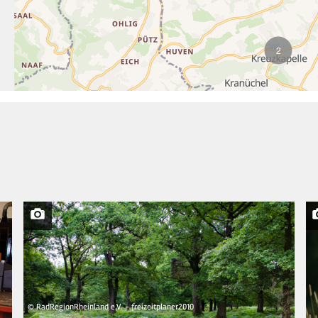
2
© RadRegionRheinland e.V. - freizeitplaner2010