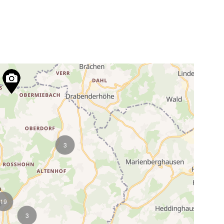
3
19
3