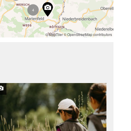
4
© MapTiler
© OpenStreetMap contributors