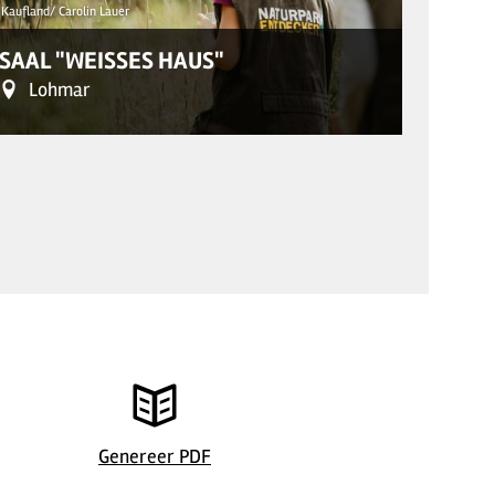
Kaufland/ Carolin Lauer
© Kaufland/ 
SAAL "WEISSES HAUS"
AULA
Lohmar
Mu
Genereer PDF