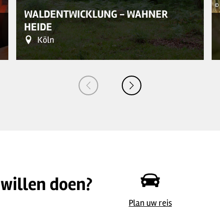
© 
WALDENTWICKLUNG - WAHNER
HEIDE
Köln
 willen doen?
© RadRegionRheinland e.V. - freizeitplaner2010
Plan uw reis