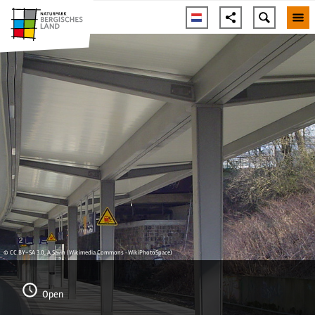
© CC BY-SA 3.0, A.Savin (Wikimedia Commons · WikiPhotoSpace)
Open