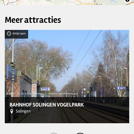
Meer attracties
Altijd open
© CC BY-SA 3.0, A.Savin (Wikimedia Commons · WikiPhotoSpace)
© 
BAHNHOF SOLINGEN VOGELPARK
Solingen