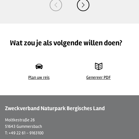
Wat zou je als volgende willen doen?
Plan uw reis
Genereer PDF
©
| CC BY-SA 3.0, A.Savin (Wikimedia Commons · WikiPhotoSpace)
©
Zweckverband Naturpark Bergisches Land
Moltkestraße 26
51643 Gummersbach
T: +49 22 61 - 9163100