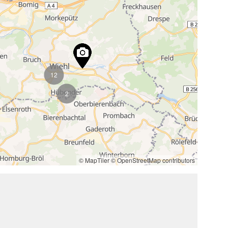
12
2
© MapTiler
© OpenStreetMap contributors