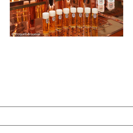
© Erzquell Brauerei
n