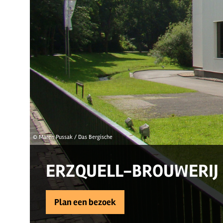
© Maren Pussak / Das Bergische
ERZQUELL-BROUWERIJ
Plan een bezoek