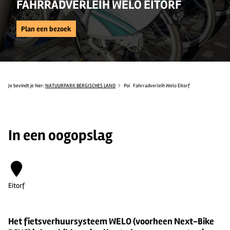
FAHRRADVERLEIH WELO EITORF
Plan een bezoek
Je bevindt je hier:
NATUURPARK BERGISCHES LAND
Poi
Fahrradverleih Welo Eitorf
In een oogopslag
Eitorf
Het fietsverhuursysteem WELO (voorheen Next-Bike