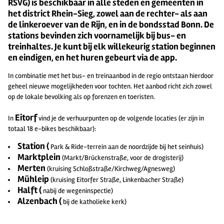
RSVG) is beschikbaar in alle steden en gemeenten in
het district Rhein-Sieg, zowel aan de rechter- als aan
de linkeroever van de Rijn, en in de bondsstad Bonn. De
stations bevinden zich voornamelijk bij bus- en
treinhaltes. Je kunt bij elk willekeurig station beginnen
en eindigen, en het huren gebeurt via de app.
In combinatie met het bus- en treinaanbod in de regio ontstaan hierdoor
geheel nieuwe mogelijkheden voor tochten. Het aanbod richt zich zowel
op de lokale bevolking als op forenzen en toeristen.
Eitorf
In
vind je de verhuurpunten op de volgende locaties (er zijn in
totaal 18 e-bikes beschikbaar):
Station (
Park & Ride-terrein aan de noordzijde bij het seinhuis)
Marktplein
(Markt/Brückenstraße, voor de drogisterij)
Merten
(kruising Schloßstraße/Kirchweg/Agnesweg)
Mühleip
(kruising Eitorfer Straße, Linkenbacher Straße)
Halft (
nabij de wegeninspectie)
Alzenbach (
bij de katholieke kerk)