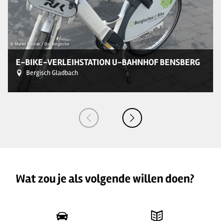
© Maren Pussak / Das Bergische
© 
E-BIKE-VERLEIHSTATION U-BAHNHOF BENSBERG
Bergisch Gladbach
Wat zou je als volgende willen doen?