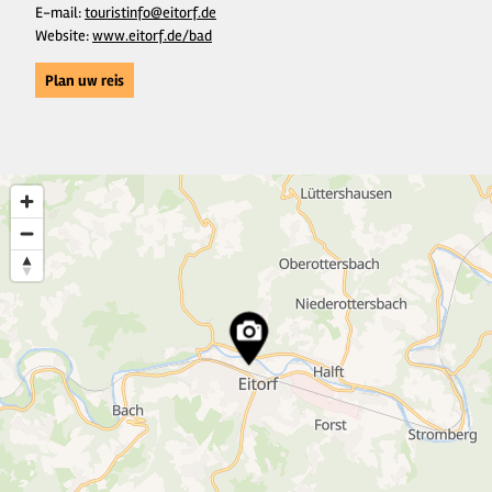
E-mail:
touristinfo@eitorf.de
Website:
www.eitorf.de/bad
Plan uw reis
11
36
6
2