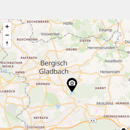
4
3
3
3
11
4
2
4
3
3
5
16
3
4
3