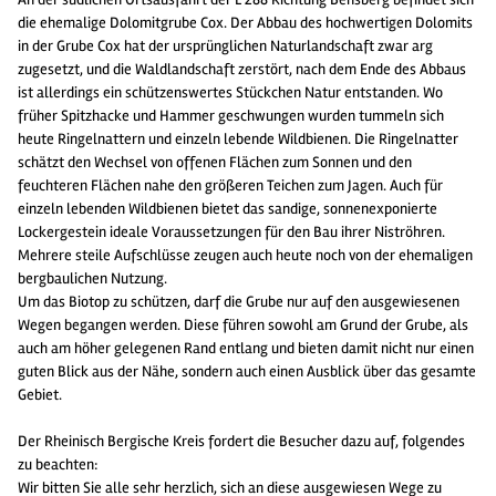
die ehemalige Dolomitgrube Cox. Der Abbau des hochwertigen Dolomits
in der Grube Cox hat der ursprünglichen Naturlandschaft zwar arg
zugesetzt, und die Waldlandschaft zerstört, nach dem Ende des Abbaus
ist allerdings ein schützenswertes Stückchen Natur entstanden. Wo
früher Spitzhacke und Hammer geschwungen wurden tummeln sich
heute Ringelnattern und einzeln lebende Wildbienen. Die Ringelnatter
schätzt den Wechsel von offenen Flächen zum Sonnen und den
feuchteren Flächen nahe den größeren Teichen zum Jagen. Auch für
einzeln lebenden Wildbienen bietet das sandige, sonnenexponierte
Lockergestein ideale Voraussetzungen für den Bau ihrer Niströhren.
Mehrere steile Aufschlüsse zeugen auch heute noch von der ehemaligen
bergbaulichen Nutzung.
Um das Biotop zu schützen, darf die Grube nur auf den ausgewiesenen
Wegen begangen werden. Diese führen sowohl am Grund der Grube, als
auch am höher gelegenen Rand entlang und bieten damit nicht nur einen
guten Blick aus der Nähe, sondern auch einen Ausblick über das gesamte
Gebiet.
Der Rheinisch Bergische Kreis fordert die Besucher dazu auf, folgendes
zu beachten:
Wir bitten Sie alle sehr herzlich, sich an diese ausgewiesen Wege zu