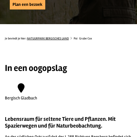
Plan een bezoek
Je bevindt je hier:
NATUURPARK BERGISCHES LAND
Poi
Grube Cox
In een oogopslag
Bergisch Gladbach
Lebensraum für seltene Tiere und Pflanzen. Mit
Spazierwegen und für Naturbeobachtung.
An der südlichen Ortsausfahrt der L 288 Richtung Bensberg befindet sich