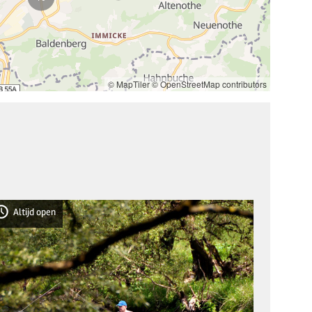
© MapTiler
© OpenStreetMap contributors
Altijd open