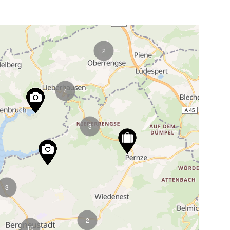
2
4
3
3
2
10