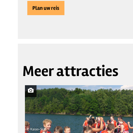
Plan uw reis
Meer attracties
© Kaiao-SUP