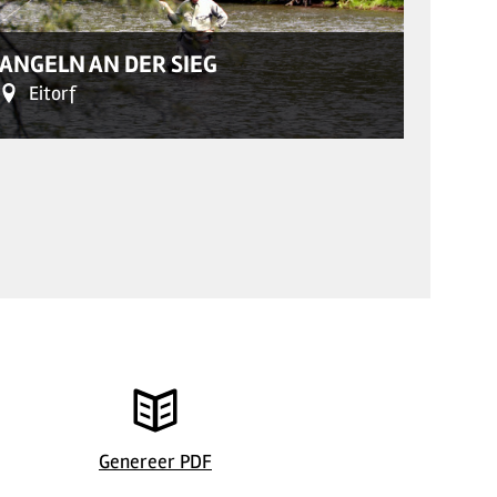
© David Eicl
ANGELN AN DER SIEG
ANGE
Eitorf
Lei
© David Eicl
Genereer PDF