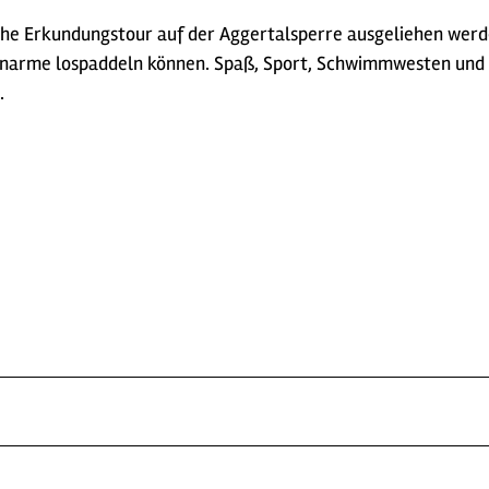
che Erkundungstour auf der Aggertalsperre ausgeliehen werde
enarme lospaddeln können. Spaß, Sport, Schwimmwesten und P
.
n