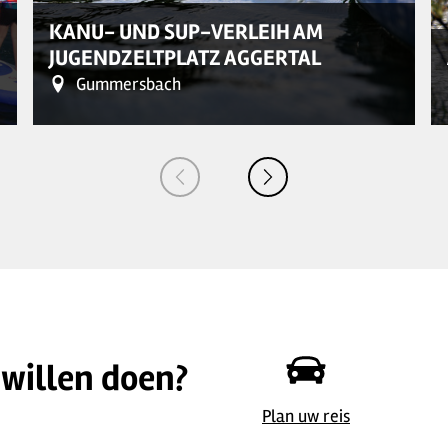
KANU- UND SUP-VERLEIH AM
JUGENDZELTPLATZ AGGERTAL
Gummersbach
 willen doen?
©
| Holger Hage für "Das Bergische"
Plan uw reis