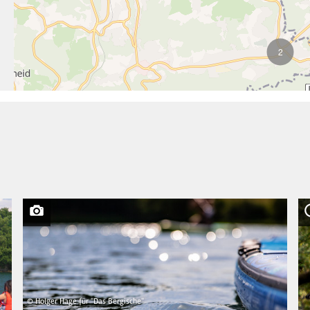
2
© Holger Hage für "Das Bergische"