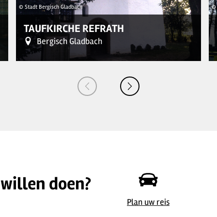
© Stadt Bergisch Gladbach
© 
TAUFKIRCHE REFRATH
Bergisch Gladbach
 willen doen?
© Stadt Bergisch Gladbach
Plan uw reis