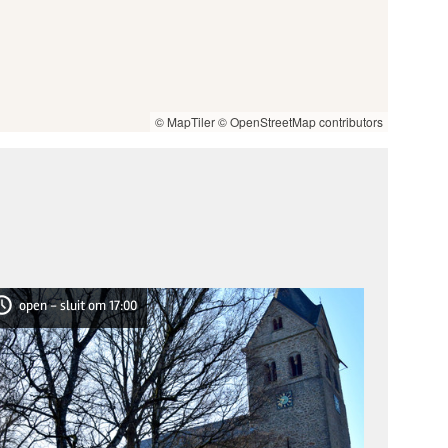
© MapTiler
© OpenStreetMap contributors
open - sluit om 17:00