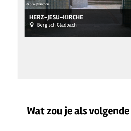
© S.Wißkirchen
HERZ-JESU-KIRCHE
Bergisch Gladbach
Wat zou je als volgende
© S.Wißkirchen