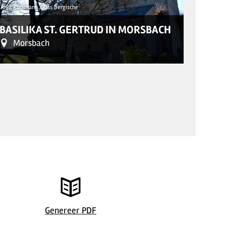
Anja Kortmann / Das Bergische
© Walter Tö
BASILIKA ST. GERTRUD IN MORSBACH
KATH
Morsbach
Eit
©
| Anja Kortmann / Das Bergische
©
| Walter
Genereer PDF