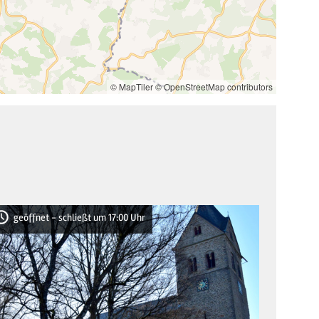
7
© MapTiler
© OpenStreetMap contributors
geöffnet - schließt um 17:00 Uhr