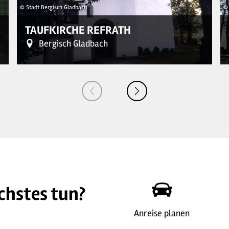
© Stadt Bergisch Gladbach
© 
TAUFKIRCHE REFRATH
Bergisch Gladbach
chstes tun?
© Stadt Bergisch Gladbach
Anreise planen