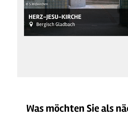
© S.Wißkirchen
HERZ-JESU-KIRCHE
Bergisch Gladbach
Was möchten Sie als nä
© S.Wißkirchen