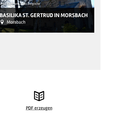
Anja Kortmann / Das Bergische
© Walter Tö
BASILIKA ST. GERTRUD IN MORSBACH
KATH
Morsbach
Eit
©
| Anja Kortmann / Das Bergische
©
| Walter
PDF erzeugen