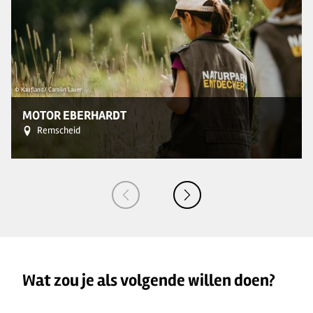
© Kaufland/ Carolin Lauer
© 
MOTOR EBERHARDT
Remscheid
Wat zou je als volgende willen doen?