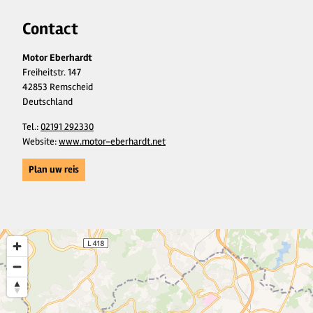
Contact
Motor Eberhardt
Freiheitstr. 147
42853 Remscheid
Deutschland
Tel.:
02191 292330
Website:
www.motor-eberhardt.net
Plan uw reis
13
4