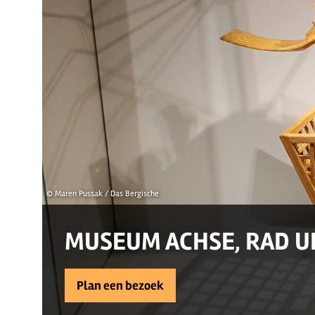
© Maren Pussak / Das Bergische
MUSEUM ACHSE, RAD 
Plan een bezoek