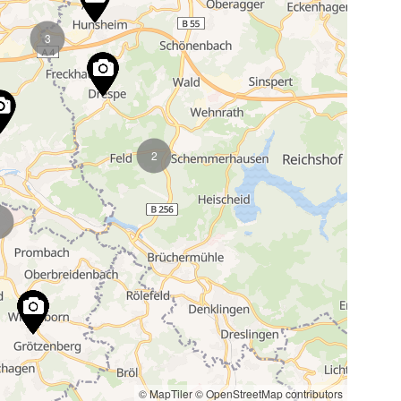
3
2
© MapTiler
© OpenStreetMap contributors