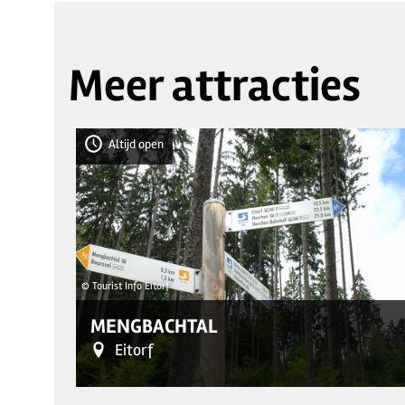
Meer attracties
Altijd open
© Tourist Info Eitorf
MENGBACHTAL
Eitorf