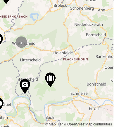
2
© MapTiler
© OpenStreetMap contributors