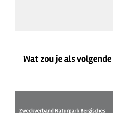
Wat zou je als volgende
©
| Tourist Info Eitorf
Zweckverband Naturpark Bergisches