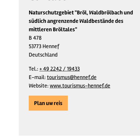
Naturschutzgebiet "Bröl, Waldbrölbach und
südlich angrenzende Waldbestände des
mittleren Bröltales"
B 478
53773 Hennef
Deutschland
Tel.:
+ 49 2242 / 19433
E-mail:
tourismus@hennef.de
Website:
www.tourismus-hennef.de
Plan uw reis