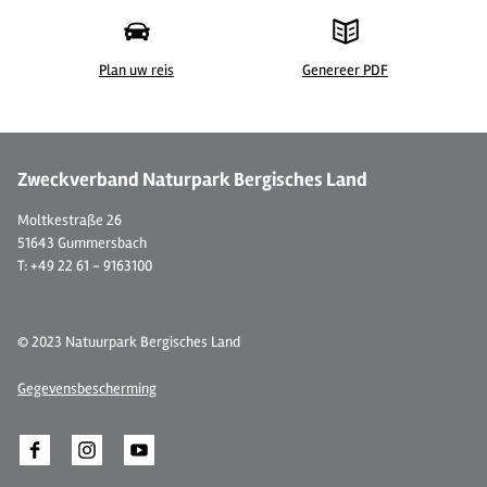
Plan uw reis
Genereer PDF
© Stadt Bergisch Gladbach
© 
Zweckverband Naturpark Bergisches Land
Moltkestraße 26
51643 Gummersbach
T: +49 22 61 - 9163100
© 2023 Natuurpark Bergisches Land
Gegevensbescherming