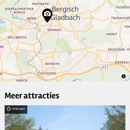
3
5
11
4
2
3
3
6
14
3
3
Meer attracties
Altijd open