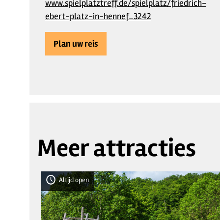
www.spielplatztreff.de/spielplatz/friedrich-
ebert-platz-in-hennef_3242
Plan uw reis
Meer attracties
Altijd open