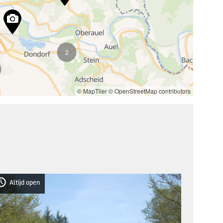
2
© MapTiler
© OpenStreetMap contributors
Altijd open
Altij