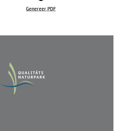
Stadt Bergisch Gladbach
© Marktstad
Genereer PDF