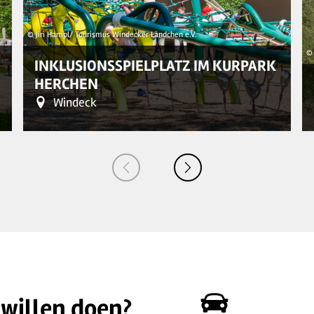
© Jiri Hampl/ Tourismus Windecker Ländchen e.V.
© 
INKLUSIONSSPIELPLATZ IM KURPARK
HERCHEN
Windeck
 willen doen?