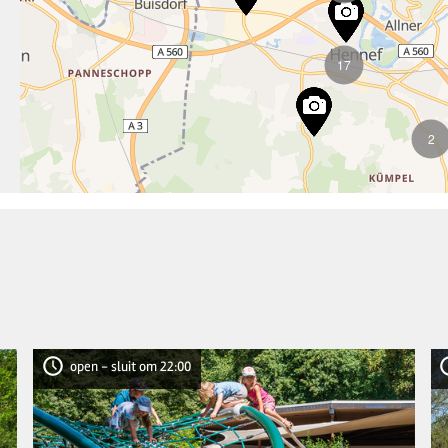
17
2
open - sluit om 22:00