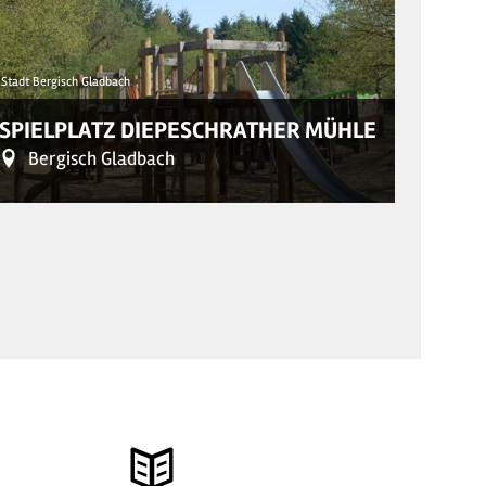
Stadt Bergisch Gladbach
© Marktstad
SPIELPLATZ DIEPESCHRATHER MÜHLE
CITY
Bergisch Gladbach
Wa