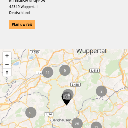
Kuchhauser Straße 29
42349 Wuppertal
Deutschland
Plan uw reis
5
11
2
18
41
25
12