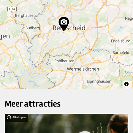
3
8
10
2
30
9
7
19
5
Meer attracties
Altijd open