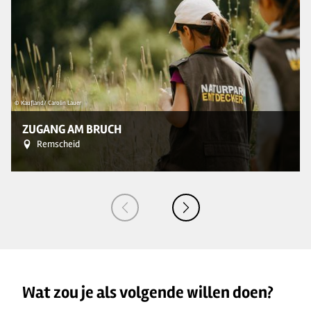
© Kaufland/ Carolin Lauer
© 
ZUGANG AM BRUCH
Remscheid
Wat zou je als volgende willen doen?