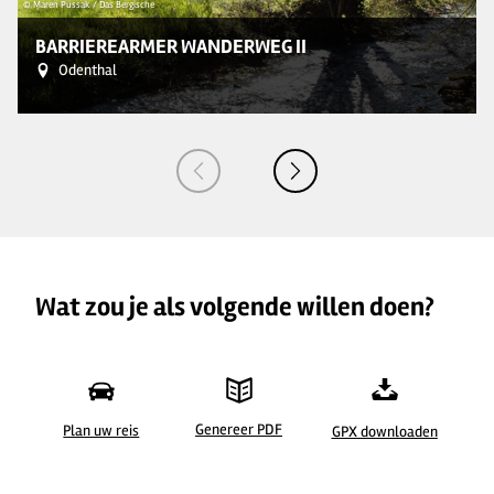
© Maren Pussak / Das Bergische
© 
BARRIEREARMER WANDERWEG II
Odenthal
Wat zou je als volgende willen doen?
Genereer PDF
Plan uw reis
GPX downloaden
©
| Maren Pussak / Das Bergische
©