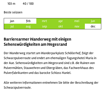
103 m
40 / 100
Beste seizoen
jan
feb
mrt
apr
mei
jun
jul
aug
sep
okt
nov
dec
Barrierearmer Wanderweg mit einigen
Sehenswürdigkeiten am Wegesrand
Der Wanderweg startet am Wanderparkplatz Schöllerhof, folgt der
Schwarzpulverroute und endet am ehemaligen Tagungshotel Maria in
der Aue. Sehenswürdigkeiten am Wegesrand sind z.B. die Ruinen von
Pulvermühlen, Stauwehren und Obergräben, das Fachwerkhaus des
Pulverfabrikanten und das barocke Schloss Haniel.
Alle weiteren Informationen entnehmen Sie bitte der Beschreibung der
Schwarzpulverroute.
2