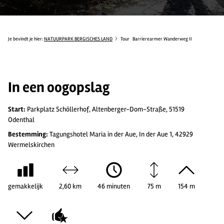
Je bevindt je hier:
NATUURPARK BERGISCHES LAND
Tour
Barrierearmer Wanderweg II
In een oogopslag
Start:
Parkplatz Schöllerhof, Altenberger-Dom-Straße, 51519
Odenthal
Bestemming:
Tagungshotel Maria in der Aue, In der Aue 1, 42929
Wermelskirchen
gemakkelijk
2,60 km
46 minuten
75 m
154 m