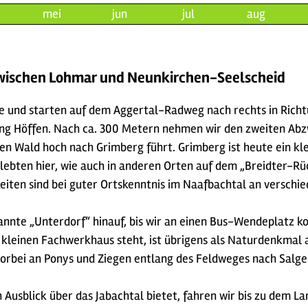
mei
jun
jul
aug
zwischen Lohmar und Neunkirchen-Seelscheid
 und starten auf dem Aggertal-Radweg nach rechts in Richt
ung Höffen. Nach ca. 300 Metern nehmen wir den zweiten Abzw
en Wald hoch nach Grimberg führt. Grimberg ist heute ein kle
lebten hier, wie auch in anderen Orten auf dem „Breidter-Rü
keiten sind bei guter Ortskenntnis im Naafbachtal an verschi
nannte „Unterdorf“ hinauf, bis wir an einen Bus-Wendeplatz 
m kleinen Fachwerkhaus steht, ist übrigens als Naturdenkmal
orbei an Ponys und Ziegen entlang des Feldweges nach Salger
 Ausblick über das Jabachtal bietet, fahren wir bis zu dem L