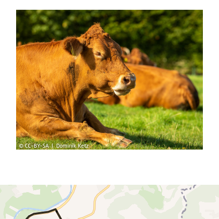
4
© CC-BY-SA | Dominik Ketz