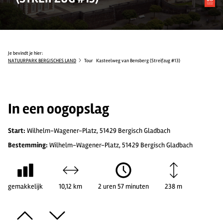
Je bevindt je hier:
NATUURPARK BERGISCHES LAND
Tour
Kasteelweg van Bensberg (Streifzug #13)
In een oogopslag
Start:
Wilhelm-Wagener-Platz, 51429 Bergisch Gladbach
Bestemming:
Wilhelm-Wagener-Platz, 51429 Bergisch Gladbach
gemakkelijk
10,12 km
2 uren 57 minuten
238 m