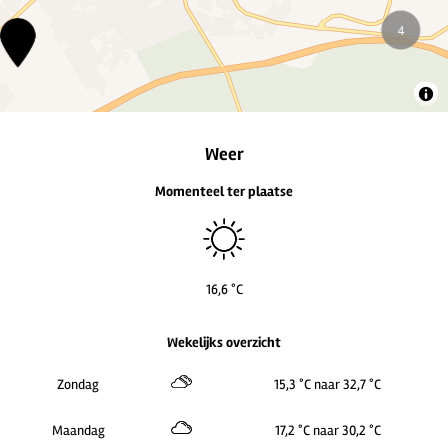
3
3
2
2
Weer
2
Momenteel ter plaatse
16,6 °C
Wekelijks overzicht
Zondag
15,3 °C naar 32,7 °C
Maandag
17,2 °C naar 30,2 °C