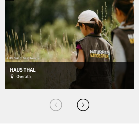
© Kaufland/ Carolin Lauer
© 
HAUS THAL
Overath