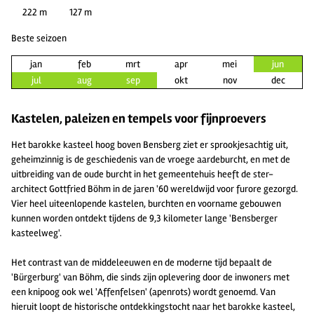
222 m
127 m
Beste seizoen
jan
feb
mrt
apr
mei
jun
jul
aug
sep
okt
nov
dec
Kastelen, paleizen en tempels voor fijnproevers
Het barokke kasteel hoog boven Bensberg ziet er sprookjesachtig uit,
geheimzinnig is de geschiedenis van de vroege aardeburcht, en met de
uitbreiding van de oude burcht in het gemeentehuis heeft de ster-
architect Gottfried Böhm in de jaren '60 wereldwijd voor furore gezorgd.
Vier heel uiteenlopende kastelen, burchten en voorname gebouwen
kunnen worden ontdekt tijdens de 9,3 kilometer lange 'Bensberger
kasteelweg'.
Het contrast van de middeleeuwen en de moderne tijd bepaalt de
'Bürgerburg' van Böhm, die sinds zijn oplevering door de inwoners met
een knipoog ook wel 'Affenfelsen' (apenrots) wordt genoemd. Van
hieruit loopt de historische ontdekkingstocht naar het barokke kasteel,