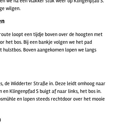
en we na een vlakker stuk weer op Klingenpfad S.
ge wilgen.
en
route loopt een tijdje boven over de hoogten met
or het bos. Bij een bankje volgen we het pad
ht hulstbos. Boven aangekomen lopen we langs
s, de Widderter Straße in. Deze leidt omhoog naar
n Klingenpfad S buigt af naar links, het bos in.
upsmühle en lopen steeds rechtdoor over het mooie
n