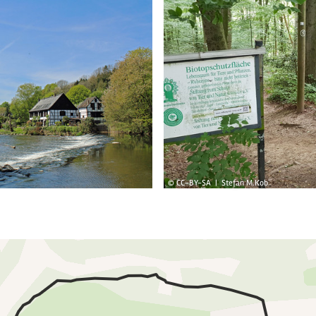
© CC-BY-SA | Stefan M.Kob