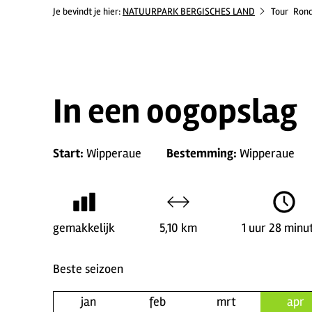
Je bevindt je hier:
NATUURPARK BERGISCHES LAND
Tour
Rond
In een oogopslag
Start:
Wipperaue
Bestemming:
Wipperaue
gemakkelijk
5,10 km
1 uur 28 minu
Beste seizoen
jan
feb
mrt
apr