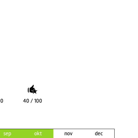
00
40 / 100
sep
okt
nov
dec