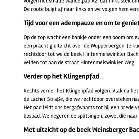
volgen het smalle wandelpad A2, dat links steil o
De route buigt af naar links en we volgen hem ver
Tijd voor een adempauze en om te genie
Op de top wacht een bankje onder een boom om even
een prachtig uitzicht over de Wupperbergen. Je kun
rechtdoor tot we de beek Hintenmeiswinkler Bach
velden tot aan de straat Hintenmeiswinkler Weg.
Verder op het Klingenpfad
Rechts verder het Klingenpfad volgen. Vlak na het
de Lacher Straße, die we rechtdoor oversteken naa
Het pad leidt ons bergafwaarts tot bij een brede 
bospad. We negeren de splitsingen, zowel die naar 
Met uitzicht op de beek Weinsberger Bac