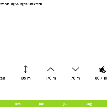
wandeling Solingen: uitzichten
ten
109 m
170 m
70 m
80 / 1
mei
jun
jul
aug