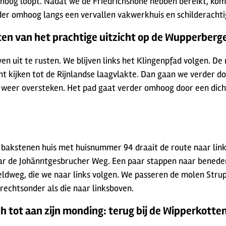
mhoog loopt. Nadat we de Friedrichshöhe hebben bereikt, kom
der omhoog langs een vervallen vakwerkhuis en schilderachti
ten van het prachtige uitzicht op de Wupperberg
 uit te rusten. We blijven links het Klingenpfad volgen. De 
t kijken tot de Rijnlandse laagvlakte. Dan gaan we verder do
 weer oversteken. Het pad gaat verder omhoog door een dic
 bakstenen huis met huisnummer 94 draait de route naar link
r de Johänntgesbrucher Weg. Een paar stappen naar beneden e
veldweg, die we naar links volgen. We passeren de molen Str
rechtsonder als die naar linksboven.
h tot aan zijn monding: terug bij de Wipperkotte