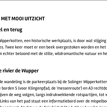
MET MOOI UITZICHT
l en terug
pperkotten, een historische werkplaats, is door wat stijging
es. Twee keer moet er een beek overgestoken worden en het k
n echter beloond met de stille, wildromantische natuur en he
e rivier de Wupper
e wandeling is de parkeerplaats bij de Solinger Wipperkotte
 borden S (voor Klingenpfad, de 'messenroute') en A3 rechtdo
jven de weg volgen, langs indrukwekkende rotspartijen, tot w
inks van het pad staat een informatiebord over de mispelboo