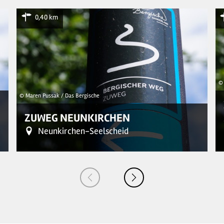
0,40 km
© 
© Maren Pussak / Das Bergische
ZUWEG NEUNKIRCHEN
Neunkirchen-Seelscheid