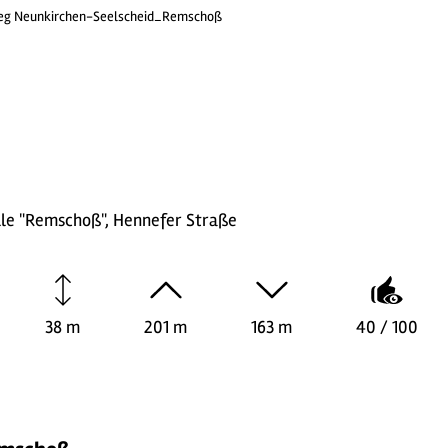
g Neunkirchen-Seelscheid_Remschoß
le "Remschoß", Hennefer Straße
38 m
201 m
163 m
40 / 100