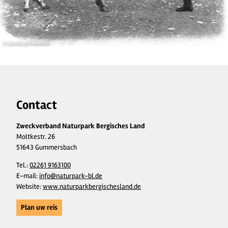
© Sammlung Himmelrath
Contact
Zweckverband Naturpark Bergisches Land
Moltkestr. 26
51643 Gummersbach
Tel.:
02261 9163100
E-mail:
info@naturpark-bl.de
Website:
www.naturparkbergischesland.de
Plan uw reis