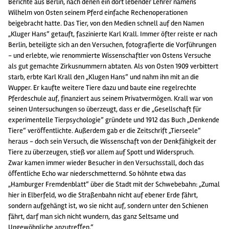
Berichte aus Berlin, nach denen ein dort lebender Lehrer namens
Wilhelm von Osten seinem Pferd einfache Rechenoperationen
beigebracht hatte. Das Tier, von den Medien schnell auf den Namen
„Kluger Hans“ getauft, faszinierte Karl Krall. Immer öfter reiste er nach
Berlin, beteiligte sich an den Versuchen, fotografierte die Vorführungen
- und erlebte, wie renommierte Wissenschaftler von Ostens Versuche
als gut gemachte Zirkusnummern abtaten. Als von Osten 1909 verbittert
starb, erbte Karl Krall den „Klugen Hans“ und nahm ihn mit an die
Wupper. Er kaufte weitere Tiere dazu und baute eine regelrechte
Pferdeschule auf, finanziert aus seinem Privatvermögen. Krall war von
seinen Untersuchungen so überzeugt, dass er die „Gesellschaft für
experimentelle Tierpsychologie“ gründete und 1912 das Buch „Denkende
Tiere“ veröﬀentlichte. Außerdem gab er die Zeitschrift „Tierseele“
heraus - doch sein Versuch, die Wissenschaft von der Denkfähigkeit der
Tiere zu überzeugen, stieß vor allem auf Spott und Widerspruch.
Zwar kamen immer wieder Besucher in den Versuchsstall, doch das
öﬀentliche Echo war niederschmetternd. So höhnte etwa das
„Hamburger Fremdenblatt“ über die Stadt mit der Schwebebahn: „Zumal
hier in Elberfeld, wo die Straßenbahn nicht auf ebener Erde fährt,
sondern aufgehängt ist, wo sie nicht auf, sondern unter den Schienen
fährt, darf man sich nicht wundern, das ganz Seltsame und
Ungewöhnliche anzutreﬀen.“