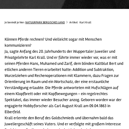
Je bevindt je hier:
NATUURPARK BERGISCHES LAND
Artikel
Karl Krall
Können Pferde rechnen? Und vielleicht sogar mit Menschen
kommunizieren?
Ja, sagte Anfang des 20. Jahrhunderts der Wuppertaler Juwelier und
Privatgelehrte Karl Krall. Und er führte immer wieder vor, was er mit
seinen Pferden Hans, Muhamed und Zarif, dem blinden Kaltblut Bert und
etlichen anderen Tieren erarbeitet hatte: Addition und Subtraktion,
Wurzelziehen und Rechenoperationen mit Klammern, dazu Fragen zur
Orientierung im Raum und ein Wortschatz, der eine erstaunliche
Verständigung erlaubte. Die Pferde antworteten mit Hufschlägen auf
einem Klopfbrett oder mit Kopfbewegungen - ein regelrechtes
Spektakel, das immer wieder Besucher anzog. Geboren worden war der
engagierte Hobbyforscher als Carl August Krall am 09.04.1863 in
Elberfeld.
Krall erlernte den Beruf des Goldschmieds und übernahm bald das
Juweliergeschäft seines Vaters. Und er verfolgte mit großem Interesse