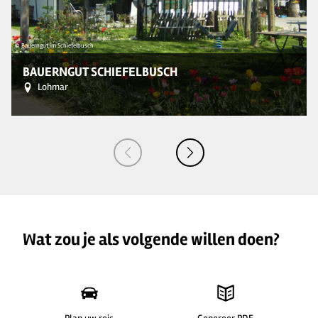
© Bauerngut im Schiefelbusch
© 
BAUERNGUT SCHIEFELBUSCH
Lohmar
Wat zou je als volgende willen doen?