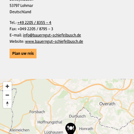
53797 Lohmar
Deutschland
Tel.:
+49 2205 / 8355 - 4
Fax:
+049 2205 / 8795 - 3
E-mail:
info@bauerngut-schiefelbusch.de
Website:
www.bauerngut-schiefelbusch.de
Plan uw reis
7
4
22