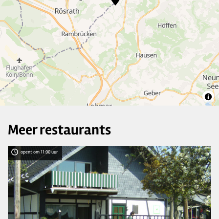
11
4
7
2
Meer restaurants
opent om 11:00 uur