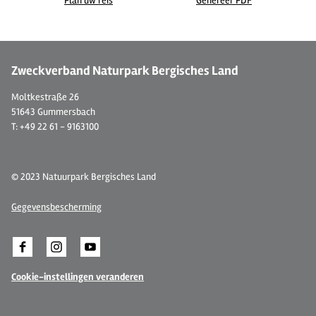
Plan uw reis
Genereer PDF
© Bauerngut im Schiefelbusch
© 
Zweckverband Naturpark Bergisches Land
Moltkestraße 26
51643 Gummersbach
T: +49 22 61 - 9163100
© 2023 Natuurpark Bergisches Land
Gegevensbescherming
Cookie-instellingen veranderen