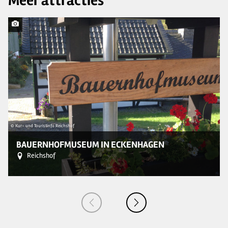
Meer attracties
© Kur- und Touristinfo Reichshof
© 
BAUERNHOFMUSEUM IN ECKENHAGEN
Reichshof