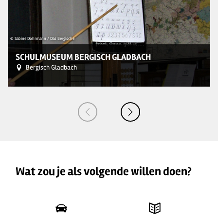
© 
© Sabine Dohrmann / Das Bergische
SCHULMUSEUM BERGISCH GLADBACH
Bergisch Gladbach
Wat zou je als volgende willen doen?