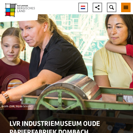
© LVR-ZMB, Nicole Schäfer
LVR INDUSTRIEMUSEUM OUDE
PAPIERFABRIEK DOMBACH