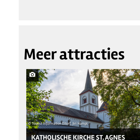
Meer attracties
© Tourist Information Eitorf, Jiri Hampl
KATHOLISCHE KIRCHE ST. AGNES