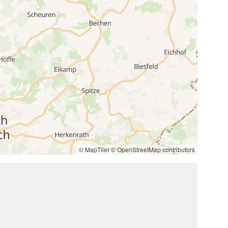
6
© MapTiler
© OpenStreetMap contributors