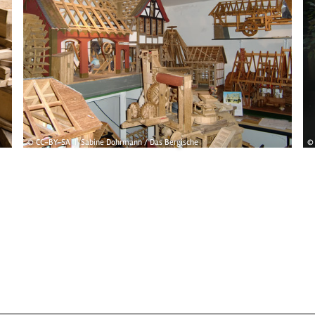
© CC-BY-SA | Sabine Dohrmann / Das Bergische
© 
n