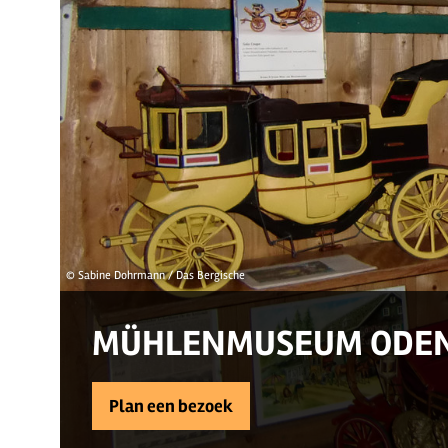
© Sabine Dohrmann / Das Bergische
MÜHLENMUSEUM ODE
Plan een bezoek