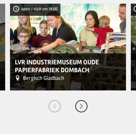
open - sluit om 18:00
© LVR-ZMB, Nicole Schäfer
©
LVR INDUSTRIEMUSEUM OUDE
PAPIERFABRIEK DOMBACH
Bergisch Gladbach