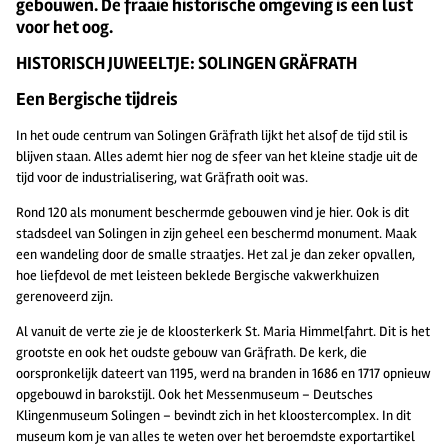
gebouwen. De fraaie historische omgeving is een lust
voor het oog.
HISTORISCH JUWEELTJE: SOLINGEN GRÄFRATH
Een Bergische tijdreis
In het oude centrum van Solingen Gräfrath lijkt het alsof de tijd stil is
blijven staan. Alles ademt hier nog de sfeer van het kleine stadje uit de
tijd voor de industrialisering, wat Gräfrath ooit was.
Rond 120 als monument beschermde gebouwen vind je hier. Ook is dit
stadsdeel van Solingen in zijn geheel een beschermd monument. Maak
een wandeling door de smalle straatjes. Het zal je dan zeker opvallen,
hoe liefdevol de met leisteen beklede Bergische vakwerkhuizen
gerenoveerd zijn.
Al vanuit de verte zie je de kloosterkerk St. Maria Himmelfahrt. Dit is het
grootste en ook het oudste gebouw van Gräfrath. De kerk, die
oorspronkelijk dateert van 1195, werd na branden in 1686 en 1717 opnieuw
opgebouwd in barokstijl. Ook het Messenmuseum – Deutsches
Klingenmuseum Solingen – bevindt zich in het kloostercomplex. In dit
museum kom je van alles te weten over het beroemdste exportartikel