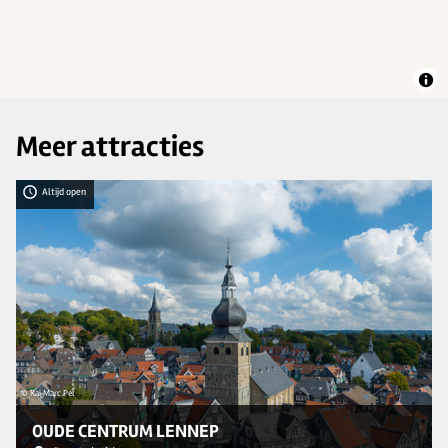
Meer attracties
Altijd open
© Kai Marc Pel
© 
OUDE CENTRUM LENNEP