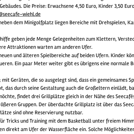
Gebäudes. Die Preise: Erwachsene 4,50 Euro, Kinder 3,50 Eur
@seecafe-wiehl.de
neben dem Minigolfplatz liegen Bereiche mit Drehspielen, Kar
hiffe geben jede Menge Gelegenheiten zum Klettern, Verstec
ere Attraktionen warten am anderen Ufer.
neuen und älteren Spielbereiche auf beiden Ufern. Kinder kö
eren. Ein paar Meter weiter gibt es übrigens eine normale B
; mit Geräten, die so ausgelegt sind, dass ein gemeinsames S
t, das durch seine Gestaltung auch die Großeltern einlädt, ba
öchte, findet drei Grillplätze gleich in der Nähe des Seecafé
ßeren Gruppen. Der überdachte Grillplatz ist über das Seeca
Plätze sind ohne Reservierung nutzbar.
für Tricks und Training mit dem Basketball unter freiem Him
n direkt am Ufer der Wasserfläche ein. Solche Möglichkeiten