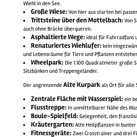
Wiehl in den See.
Große Wiese:
Von hier aus starten bei pass
Trittsteine über den Mottelbach:
Von St
auch ohne Brücke überqueren.
Asphaltierte Wege:
ideal für Fahrradfans 
Renaturiertes Wiehlufer:
kein eingezwäng
und Lebensräume für Tiere und Pflanzen entstehe
Wheelpark:
Die 1.100 Quadratmeter große Sp
Sitzbänken und Treppengeländer.
Alte Kurpark
Der angrenzende
als Ort für alle
Zentrale Fläche mit Wasserspiel:
ein b
Flusstreppe:
In unmittelbarer Nähe des Wass
Boule-Spielfeld:
Gelegenheit, den französ
Kräutergarten:
Alte Heilpflanzen in bunter 
Fitnessgeräte:
Zwei Crosstrainer und drei F