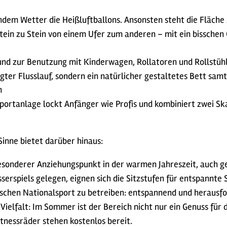
endem Wetter die Heißluftballons. Ansonsten steht die Fläch
ein zu Stein von einem Ufer zum anderen – mit ein bisschen G
und zur Benutzung mit Kinderwagen, Rollatoren und Rollstüh
ter Flusslauf, sondern ein natürlicher gestaltetes Bett sam
n
ortanlage lockt Anfänger wie Profis und kombiniert zwei Sk
 Sinne bietet darüber hinaus:
esonderer Anziehungspunkt in der warmen Jahreszeit, auch ge
erspiels gelegen, eignen sich die Sitzstufen für entspannte
ischen Nationalsport zu betreiben: entspannend und herausfo
Vielfalt: Im Sommer ist der Bereich nicht nur ein Genuss für 
itnessräder stehen kostenlos bereit.