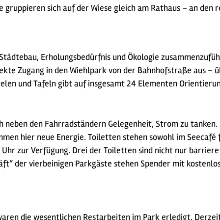
gruppieren sich auf der Wiese gleich am Rathaus – an den re
n, Städtebau, Erholungsbedürfnis und Ökologie zusammenzufüh
rekte Zugang in den Wiehlpark von der Bahnhofstraße aus – üb
telen und Tafeln gibt auf insgesamt 24 Elementen Orientieru
ch neben den Fahrradständern Gelegenheit, Strom zu tanken. 
n hier neue Energie. Toiletten stehen sowohl im Seecafé für
Uhr zur Verfügung. Drei der Toiletten sind nicht nur barrieref
äft“ der vierbeinigen Parkgäste stehen Spender mit kostenlo
aren die wesentlichen Restarbeiten im Park erledigt. Derzei