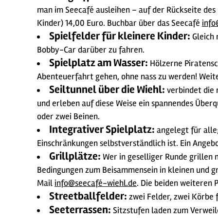
man im Seecafé ausleihen – auf der Rückseite des 
Kinder) 14,00 Euro. Buchbar über das Seecafé
info
Spielfelder für kleinere Kinder:
Gleich 
Bobby-Car darüber zu fahren.
Spielplatz am Wasser:
Hölzerne Piratensc
Abenteuerfahrt gehen, ohne nass zu werden! Weit
Seiltunnel über die Wiehl:
verbindet die 
und erleben auf diese Weise ein spannendes Überqu
oder zwei Beinen.
Integrativer Spielplatz:
angelegt für alle
Einschränkungen selbstverständlich ist. Ein Angebo
Grillplätze:
Wer in geselliger Runde grillen m
Bedingungen zum Beisammensein in kleinen und grö
Mail
info@seecafé-wiehl.de
. Die beiden weiteren 
Streetballfelder:
zwei Felder, zwei Körbe 
Seeterrassen:
Sitzstufen laden zum Verweile