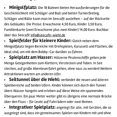
Minigolfplatz:
Die 18 Bahnen bieten Herausforderungen für die
Geschicklichkeit mit Schläger und Ball und bieten Turnierfeeling.
Schläger und Bälle kann man im Seecafé ausleihen – auf der Rückseite
des Gebäudes. Die Preise: Erwachsene 4,50 Euro, Kinder 3,50 Euro,
Familienkarte (zwei Erwachsene plus zwei Kinder) 14,00 Euro. Buchbar
über das Seecafé
info@seecafe-wiehl.de
Spielfelder für kleinere Kinder:
Gleich neben dem
Minigolfplatz liegen Bereiche mit Drehspielen, Karussell und Flächen, die
ideal sind, um mit dem Bobby-Car darüber zu fahren.
Spielplatz am Wasser:
Hölzerne Piratenschiffe geben jede
Menge Gelegenheiten zum Klettern, Verstecken und Toben. In See
stechen, auf große Abenteuerfahrt gehen, ohne nass zu werden! Weitere
Attraktionen warten am anderen Ufer.
Seiltunnel über die Wiehl:
verbindet die neuen und älteren
Spielbereiche auf beiden Ufern. Kinder können sich durch den Tunnel
übers Wasser hangeln und erleben auf diese Weise ein spannendes
Überqueren. Ein paar Meter weiter gibt es übrigens eine normale Brücke
über den Fluss - für Leute auf Fahrrädern oder zwei Beinen.
Integrativer Spielplatz:
angelegt für alle; mit Geräten, die so
ausgelegt sind, dass ein gemeinsames Spielen von Kindern mit und ohne