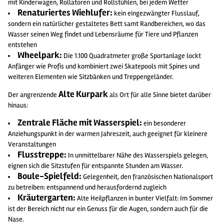
mit Kinderwagen, Rollatoren und Rollstühlen, bei jedem Wetter
Renaturiertes Wiehlufer:
kein eingezwängter Flusslauf,
sondern ein natürlicher gestaltetes Bett samt Randbereichen, wo das
Wasser seinen Weg findet und Lebensräume für Tiere und Pflanzen
entstehen
Wheelpark:
Die 1.100 Quadratmeter große Sportanlage lockt
Anfänger wie Profis und kombiniert zwei Skatepools mit Spines und
weiteren Elementen wie Sitzbänken und Treppengeländer.
Alte Kurpark
Der angrenzende
als Ort für alle Sinne bietet darüber
hinaus:
Zentrale Fläche mit Wasserspiel:
ein besonderer
Anziehungspunkt in der warmen Jahreszeit, auch geeignet für kleinere
Veranstaltungen
Flusstreppe:
In unmittelbarer Nähe des Wasserspiels gelegen,
eignen sich die Sitzstufen für entspannte Stunden am Wasser.
Boule-Spielfeld:
Gelegenheit, den französischen Nationalsport
zu betreiben: entspannend und herausfordernd zugleich
Kräutergarten:
Alte Heilpflanzen in bunter Vielfalt: Im Sommer
ist der Bereich nicht nur ein Genuss für die Augen, sondern auch für die
Nase.