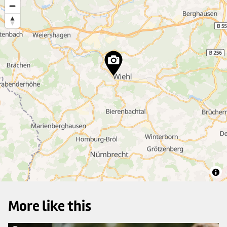
7
3
11
19
4
29
More like this