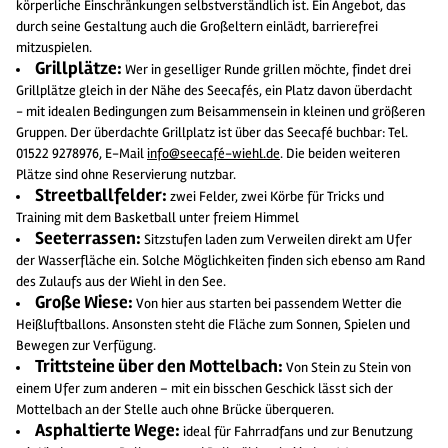
körperliche Einschränkungen selbstverständlich ist. Ein Angebot, das
durch seine Gestaltung auch die Großeltern einlädt, barrierefrei
mitzuspielen.
Grillplätze:
Wer in geselliger Runde grillen möchte, findet drei
Grillplätze gleich in der Nähe des Seecafés, ein Platz davon überdacht
- mit idealen Bedingungen zum Beisammensein in kleinen und größeren
Gruppen. Der überdachte Grillplatz ist über das Seecafé buchbar: Tel.
01522 9278976, E-Mail
info@seecafé-wiehl.de
. Die beiden weiteren
Plätze sind ohne Reservierung nutzbar.
Streetballfelder:
zwei Felder, zwei Körbe für Tricks und
Training mit dem Basketball unter freiem Himmel
Seeterrassen:
Sitzstufen laden zum Verweilen direkt am Ufer
der Wasserfläche ein. Solche Möglichkeiten finden sich ebenso am Rand
des Zulaufs aus der Wiehl in den See.
Große Wiese:
Von hier aus starten bei passendem Wetter die
Heißluftballons. Ansonsten steht die Fläche zum Sonnen, Spielen und
Bewegen zur Verfügung.
Trittsteine über den Mottelbach:
Von Stein zu Stein von
einem Ufer zum anderen – mit ein bisschen Geschick lässt sich der
Mottelbach an der Stelle auch ohne Brücke überqueren.
Asphaltierte Wege:
ideal für Fahrradfans und zur Benutzung